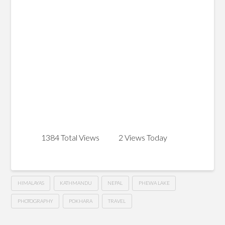
1384 Total Views
2 Views Today
HIMALAYAS
KATHMANDU
NEPAL
PHEWA LAKE
PHOTOGRAPHY
POKHARA
TRAVEL
The
Hussein