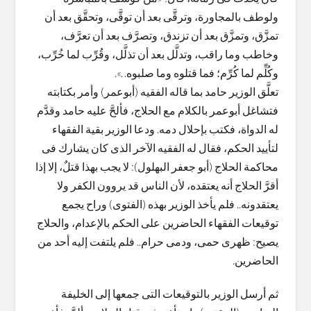
ولوطف بالمجاورة، وترقَّى بعد أن توقَّى، وتحقَّق بعد أن
تمزَّق، وتمزَّق بعد أن تزندق، وتصرَّف بعد أن تعرَّف،
وخاطب وما راقب، وتدلَّل بعد أن تذلَّل، وقُرِّب لما خُرِّب،
وكُلِّم لما كُرِّم؛ فما قتلوه وما صلبوه. .».
تعلَّق الوزير حامد بما قاله الفقيه (أبوعمر) وأمر بكتابته
فتشاغل أبوعمر بالكلام مع الحلاج، فألحَّ عليه حامد وقدَّم
له الدواة، فكتب بإحلال دمه. ودعا الوزير بقية الفقهاء
لتأييد الحكم، فقال له الفقيه الآخر الذى كان يشارك فى
محاكمة الحلاج (أبو جعفر البهلول): لا يجب بهذا قتلٌ، إلا إذا
أقرَّ الحلاج أنه يعتقده، لأن الناس قد يروون الكفر ولا
يعتقدونه.. فلم يأخذ الوزير بهذه (الفتوى) وراح يجمع
توقيعات الفقهاء الحاضرين على الحكم بالإعدام، والحلاج
يصيح: ظهرى حمى، ودمى حرام.. فلم يلتفت إليه أحد من
الحاضرين.
ثم أرسل الوزير بالتوقيعات التى جمعها إلى الخليفة