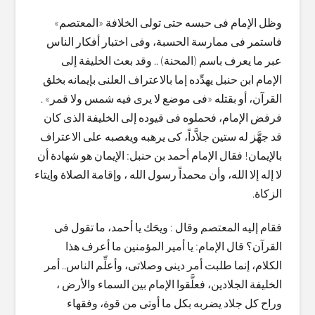
وظل الإمام فى حبسه حتى تولى الخلافة «المعتصم»
فاستمر فى ممارسة الحسبة، وفى اختبار أفكار الناس
عبر ما يعرف باسم (المحنة) .. وقد بعث الخليفة إلى
الإمام ابن حنبل يهدِّده إما بالاعتراف العلنى بإيمانه بخلق
القرآن، أو بقتله «فى موضع لا يرى فيه شمس ولا قمر» .
فرفض الإمام، فحملوه فى قيوده إلى الخليفة الذى كان
قد جهَّز له ستين جلاَّداً، كى يرهبه ويغصبه على الاعتراف
بالإيمان! فقال الإمام أحمد بن حنبل: الإيمان هو شهادة أن
لا إله إلا الله، وأن محمداً رسول الله ، وإقامة الصلاة وإيتاء
الزكاة.
فقام إليه المعتصم وقال : ويحَك يا أحمد، ما تقول فى
القرآن؟ قال الإمام: يا أمير المؤمنين ما أعرف هذا
الكلام، إنما طلبت أمر دينى وصلاتى، وأعلِّم الناس.. أمر
الخليفة الجلادين، فعلَّقوا الإمام بين السماء والأرض ،
وراح كل جلاد يضربه بكل ما أوتى من قوة، وفقهاء