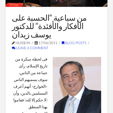
Blog Posts
من سباعية “الحسبة على
الأفكار والأفئدة” للدكتور
يوسف زيدان
HUSSEIN
17/06/2011
BLOG POSTS
LEAVE A COMMENT
فى لحظة مبكرة من
تاريخ الإسلام، رأى
جماعة من الناس،
سوف يسميهم الناس
«الخوارج» أنهم أعرف
المسلمين بالدين، وأن
(لا حكم إلا لله) فقاموا
بهذا المنطق