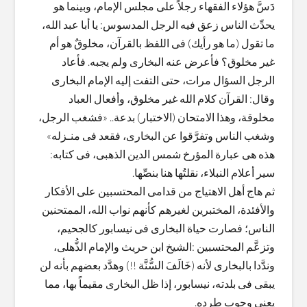
دَسَّ هؤلاء الفقهاء رجلاً على مجلس الإمام، وبينما هو
يحدِّث الناس زعق فيه الرجل المدسوس: يا أبا عبد الله،
ما تقول (ما هو رأيك) فى اللفظ بالقرآن، مخلوقٌ هو أم
غير مخلوق؟ فأعرض عنه البخارى ولم يجبه. فأعاد
الرجل السؤال مرات، حتى التفت إليه الإمام البخارى
وقال: القرآن كلام الله غير مخلوق، وأفعال العباد
مخلوقة، وهذا الامتحان (الاختبار) بدعة.. «فشغب الرجل،
وشغب الناس وتفرَّقوا عن البخارى، فقعد فى منـزله»
هذه هى عبارة المؤرخ شمس الدين الذهبى، فى كتابه:
سير أعلام النبلاء، نقلتُها هنا بنصِّها.
ثم هاج أهل الاهتياج من قدامى المحتسبين على الأفكار
والأفئدة، المختبرين لغيرهم كأنهم نواب الله، الممتحنين
الناس؛ فصارت حياة البخارى فى نيسابور كالجحيم،
وتزعَّم المحتسبين :الشيخ ابن حريث والإمام الذُّهلى،
وندَّدا بالبخارى لأنه (خَالَفَ السُّنَّة !!) وهدَّد بعضهم بأنه لن
يبقى فى بلدته، نيسابور، إذا ظل البخارى مقيماً بها، مما
يعنى وجوب طرده.