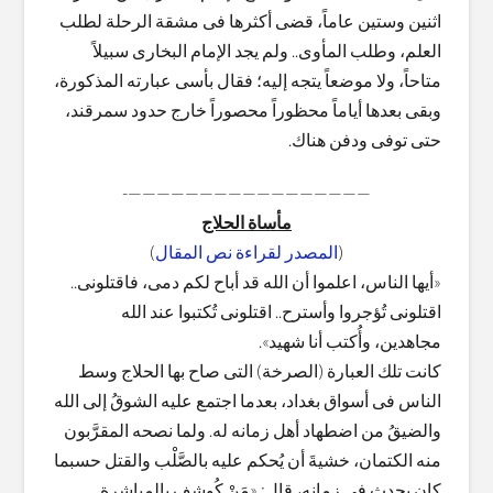
اثنين وستين عاماً، قضى أكثرها فى مشقة الرحلة لطلب
العلم، وطلب المأوى.. ولم يجد الإمام البخارى سبيلاً
متاحاً، ولا موضعاً يتجه إليه؛ فقال بأسى عبارته المذكورة،
وبقى بعدها أياماً محظوراً محصوراً خارج حدود سمرقند،
حتى توفى ودفن هناك.
—————————————————-
مأساة الحلاج
(
المصدر لقراءة نص المقال
)
«أيها الناس، اعلموا أن الله قد أباح لكم دمى، فاقتلونى..
اقتلونى تُؤجروا وأسترح.. اقتلونى تُكتبوا عند الله
مجاهدين، وأُكتب أنا شهيد».
كانت تلك العبارة (الصرخة) التى صاح بها الحلاج وسط
الناس فى أسواق بغداد، بعدما اجتمع عليه الشوقُ إلى الله
والضيقُ من اضطهاد أهل زمانه له. ولما نصحه المقرَّبون
منه الكتمان، خشيةَ أن يُحكم عليه بالصَّلْب والقتل حسبما
كان يحدث فى زمانه، قال: «مَنْ كُوشف بالمباشرة