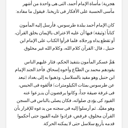
هجرية) مأساة الإمام أحمد، التى هى واحدة من أشهر
مآسى الحسبة على الأفكار فى تاريخنا.. فيقول ما مفاده:
كان الإمام أحمد ببلدة طرسوس، فأرسل إليه المأمون
كتاباً (وثيقة) فيها أن عليه الاعتراف بالإيمان بخلق القرآن،
أو تقطع يداه ورجلاه. فلما قرأوا الكتاب على الإمام ابن
حنبل ، قال: القرآن كلام الله، وكلام الله غير مخلوق.
هَمَّ عسكر المأمون بتنفيذ الحكم، فثار عليهم الناس
يقودهم محمد بن الطبَّاع وأخوه إسحاق. فأخذ الجند الإمام
ابن حنبل وهو مقيد بالسلاسل، وذهبوا به إلى بغداد (تبعد
عن طرسوس بمئات الكيلومترات) فألقوه فى الحبس،
فى غرفة ضيقة جداً، وكانوا يرفضون أن ينـزعوا عنه
القيود كى يؤدى صلواته، فكان يصلى بالناس فى السجن
وهو مقيَّد.. ثم أرسلوا إليه فى سجنه من يدعوه للإقرار بأن
القرآن مخلوق، فرفض، فزادوا عليه القيود حتى أحكموا
قدمه بأربع سلاسل حتى لا يمكنه الحركة.