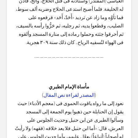
العباسى (المقتدر) واستأذنه فى قتل الحلاج، وألحَّ، فأذن
له الخليفة. فلما أصبح استدعى الحلاج وضربه ألف سوط،
فما تأوَّه وما زاد عن ترديد «أَحَدٌ، أَحَد» فرفعوه على
الصليب، وقطعوا يديه، ثم رجليه، ثم حَزُّوا رأسه بالسيف،
ثم أحرقوا جثته وحملوا رماده إلى منارة المسجد وألقوه
فى الهواء لتُسفيه الرياح.. كان ذلك سنة ٣٠٩ هجرية.
—————————————————-
مأساة الإمام الطبري
(
المصدر لقراءة نص المقال
)
نعود إلى ما رواه ياقوت الحموى فى (معجم الأدباء) حيث
يقول إن الحنابلة حين ذهبوا يوم الجمعة إلى المسجد
وسألوا الطبرى عن ابن حنبل وحديث الجلوس على
العرش، قال: «أما ابن حنبل فلا يعد خلافه (فقهه) ولا رأيتُ
له أصحاباً (أتباعاً) يعوَّل عليهم، وأما حديث الجلوس على