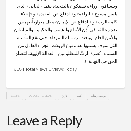
وينساقون وراءه فيفتكون بالضحية، بينما «الجانى» الذى
يلبس مسوح «البراءة» و«الدفاع عن العقيدة» و «إعلاء
كلمة الرب» و «الدفاع عن الإيمان» يظل متوارياً، يهمس
ضد مخالفه فى أُذن الأتباع والشعب والحكومة والسلطان
والأمن العام، ويبعث برسائله السوداء، حتى تقع المأساة
التى سوف يسميها بعد وقوع الويلات: الجزاءَ العادل من
السماء .. نُصرةَ الربِّ للمظلومين .. العدالةَ الإلهية.. انتصارَ
الحق فى النهاية !!!
6184 Total Views
1 Views Today
يوسف زيدان
كتب
تاريخ
YOUSSEF ZIEDAN
BOOKS
من
Hussein
سباعية
Leave a Reply
“الحسبة