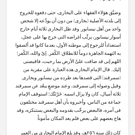
وضيَّق هؤلاء الفقهاء على البخارى، حتى دفعوه للخروج
إلى بلدته الأصلية (بخارى) من دون أن يودِّعه إلا شخص
واحد من أهل نيسابور. وقد ظل البخارى ثلاثة أيام خارج
أسوار نيسابور، يرتِّب أغراضه التى خرج بها على عجل،
استعداداً للرجوع إلى موطنه الأول، بعدما كانوا قد ألصقوا
به التهمة الجاهزة دوماً للانطلاق: الكُفر.. إىْ والله، الكُفر!
اللهم إنى قد ضاقت علىَّ الأرض بما رحبت، فاقبضنى
إليك.. قال الإمام البخارى هذه العبارة على مقربة من
(سمرقند) التى قصدها بعد طرده من نيسابور وبخارى.
وقبل وصوله إلى سمرقند، وعند موضعٍ يبعُد عن سمرقند
ثلاثة أميال، كان ولا يزال اسمه: خَرْتَنْك؛ استوقف الإمام
جماعة من الناس، وأخبروه بأن أهل سمرقند مختلفون
فى أمره، فالبعض يرحِّب بقدومه والبعض يستنكره، وقد
هاج بعضهم على بعض فلم يعد المكان مأموناً.
كان ذلك سنة ٢٥٦هـ، وقد بلغ الإمام البخارى من العمر