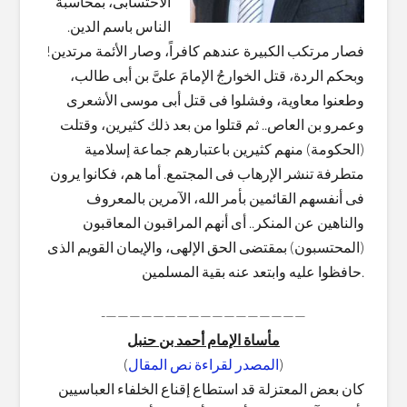
الاحتسابى، بمحاسبة
الناس باسم الدين.
فصار مرتكب الكبيرة عندهم كافراً، وصار الأئمة مرتدين!
وبحكم الردة، قتل الخوارجُ الإمامَ علىَّ بن أبى طالب،
وطعنوا معاوية، وفشلوا فى قتل أبى موسى الأشعرى
وعمرو بن العاص.. ثم قتلوا من بعد ذلك كثيرين، وقتلت
(الحكومة) منهم كثيرين باعتبارهم جماعة إسلامية
متطرفة تنشر الإرهاب فى المجتمع. أما هم، فكانوا يرون
فى أنفسهم القائمين بأمر الله، الآمرين بالمعروف
والناهين عن المنكر.. أى أنهم المراقبون المعاقبون
(المحتسبون) بمقتضى الحق الإلهى، والإيمان القويم الذى
حافظوا عليه وابتعد عنه بقية المسلمين.
—————————————————-
مأساة الإمام أحمد بن حنبل
(
المصدر لقراءة نص المقال
)
كان بعض المعتزلة قد استطاع إقناع الخلفاء العباسيين