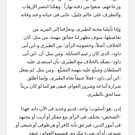
ورعاعهم، منعوا من دفنه نهاراً .. وهكذا انتصر الإرهاب
والتطرف على عالم جليل، عانى فى حياته وعند وفاته .
وإذا تأملنا محنة الطبرى، وتعرَّفنا إلى المزيد من
تفاصيلها، سوف تظهر لنا حقائق مهمة، من مثل: كان
الخلاف، أصلاً، وخصومة الرأى؛ بين الطبرى و»ابن أبى
داود», الذى كان زعيم الحنابلة.. ومن مثل: أن «ابن أبى
داود» تصعَّد بالخلاف مع الطبرى، بأن استعدى عليه
السلطان وشنَّع عليه بتهمة التشيُّع .. ومن مثل: لم يفعل
«ابن أبى داود» فعلاً عنيفاً تجاه الطبرى، وإنما أطلق
شرارة أتباعه وشرور العوام، فبقى هو كما لو كان بريئاً
مما لحق بالطبرى .
إذن.. هو (أسلوب) واحد، قديم وجديد فى الآن ذاته. فهذا
«الشخص» يختلف فى الرأى مع مفكر أو أديب أو مجتهد
فى أمور الدين، فيزعق بأنه كافر أو هرطوقى أو شيعى أو
شيوعى أو أى شىء مكروه، فيسمع العوام زعيقه