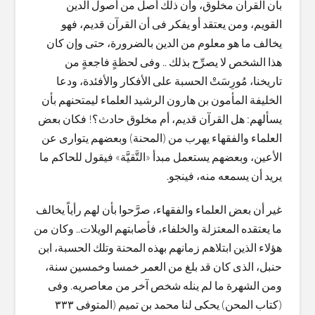
بأن القرآن مخلوق، وأن ذلك أصل من أصول الدين
القويم، ومن يعتقد أو يفكر فى أن القرآن قديم، فهو
يخالف ما هو معلوم من الدين بالضرورة، حتى وإن كان
هذا الشخص لا يصرِّح بذلك .. وفى لحظةٍ فاجعةٍ من
تاريخنا، مُورِسَتْ الحسبة على الأفكار والأفئدة، ودعا
الخليفة المأمون بن هارون الرشيد العلماء ليمتحنهم بأن
يسألهم: هل القرآن قديم، أم مخلوق حادث؟! فكان بعض
العلماء والفقهاء يهرب من (المحنة) وبعضهم يتوارى عن
الأعين، وبعضهم يستعمل مبدأ «التَّقيَّة» فيقول للحاكم ما
يريد أن يسمعه منه، فينجو.
غير أن بعض العلماء والفقهاء، صرَّحوا بأن لهم رأياً يخالف
ما يعتقده المعتزلة والخلفاء، فأصابتهم الويلات.. وكان من
هؤلاء الذين ابتلاهم زمانهم بهذه المحنة وتلك الحسبة، ابن
حنبل، الذى كان قد بلغ من العمر خمسا وخمسين سنة،
ومن الشهرة ما لم ينله شخص آخر من معاصريه. وفى
(كتاب المحن) يحكى لنا محمد بن تميم (المتوفى ٣٣٣