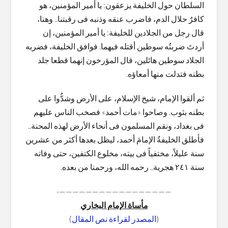
السلطان حول الخليفة يزعقون: يا أمير المؤمنين، هو
كافرٌ حلال الدم، فاضرب عنقه وذنبه فى رقبتنا.. وهنا،
قال رجل من الجلادين للخليفة: يا أمير المؤمنين، إن
أردتَ ضربتُه سوطين أقتله فيهما. فوافق الخليفة، فضربه
الجلاد سوطين هائلين، قال المؤرخون إنهما قطعا جلد
بطنه فتدلت منها أمعاؤه.
ثم ألقوا الإمام، شيخ الإسلام، على الأرض وشدُّوا على
بطنه بثوب. وصاحوا «مات أحمد» فصخب الناس عليهم
فى بغداد، ونقم المسلمون فى أنحاء الأرض لهذه المحنة..
فأطلق الخليفةُ الإمامَ أحمد، ليظل بعدها أكثر من عشرين
سنة عليلاً، مختفياً فى بيته، مخلوع الكتفين، حتى وفاته
سنة ٢٤١ هجرية.. رحمه الله، ورحمنا من بعده.
—————————————————-
مأساة الإمام البخاري
(
المصدر لقراءة نص المقال
)