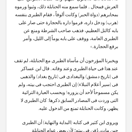
العرش فمحال .. فلما سمع منه الحنابلة ذلك، وثبوا ورموه
بمحابرهم (دواة الحبر) وكانت ألوفاً ، فقام الطبرى بنفسه
(هرب) ودخل داره، فرموا داره بالحجارة حتى صار على
بابه كالتل العظيم، فذهب صاحب الشرطة ومنع عن
الطبرى العامة، ووقف على بابه يوماً إلى الليل، وأمر
برفع الحجارة..»
ويخبرنا المؤرخون أن مأساة الطبرى مع الحنابلة، لم تقف
عند هذا فى حياة الطبرى وعند وفاته.. قال ابن عساكر
فى (تاريخ دمشق) والبغدادى فى (تاريخ بغداد) والذهبى
فى (سير أعلام النبلاء) إن الطبرى احتجب فى بيته، ولم
يكن مسموحاً لأحد أن يزوره! وبحسب العبارة التراثية
التى وردت فى المصادر السابق ذكرها: كان الطبرى لا
يظهر، وكانت الحنابلة تمنع من الدخول عليه.
ويروى ابن كثير فى كتابه (البداية والنهاية) أن الطبرى
حين مات، دُفن فى بيته؛ لأن بعض عوام الحنابلة