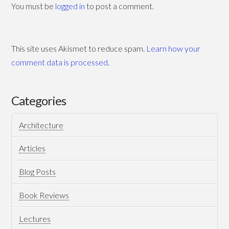
على
You must be
logged in
to post a comment.
الأفكار
والأفئدة”
This site uses Akismet to reduce spam.
Learn how your
للدكتور
comment data is processed.
يوسف
زيدان
Categories
06.17.2011
Architecture
Articles
Blog Posts
Book Reviews
Lectures