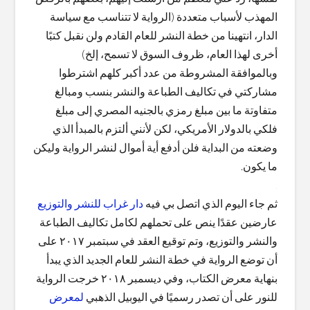
المهذب لأسباب متعددة (الرواية لا تتناسب مع سياسة
الدار، انتهينا من خطة النشر للعام القادم ولن نقبل كتبًا
أخرى لهذا العام، ظروف السوق لا تسمح، إلخ)
وبالموافقة المشروطة من عدد أكبر كلهم اشترطوا
مشاركتي في تكاليف الطباعة والنشر بنسب ومبالغ
متفاوتة ما بين مبلغ رمزي بالجنيه المصري إلى مبلغ
فلكي بالدولار الأمريكي، لكن لأنني ألتزم بالمبدأ الذي
وضعته من البداية فلن أدفع أية أموال لنشر الرواية وليكن
ما يكون.
.
ثم جاء اليوم الذي اتصل بي فيه
دار غراب للنشر والتوزيع
عارضين عقدًا ينص على تحملهم لكامل تكاليف الطباعة
والنشر والتوزيع، وتم توقيع العقد في سبتمبر ٢٠١٧ على
أن توضع الرواية في خطة النشر للعام الجديد الذي يبدأ
بنهاية معرض الكتاب، وفي ديسمبر ٢٠١٨ خرجت الرواية
للنور على أن تصدر رسميًا في اليوبيل الذهبي
لمعرض