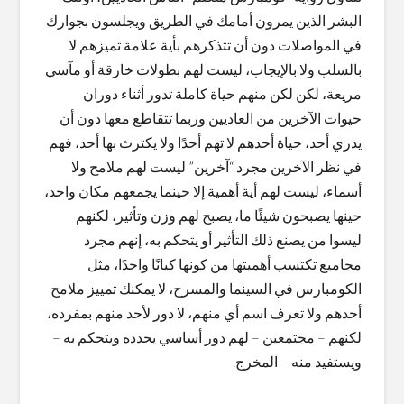
البشر الذين يمرون أمامك في الطريق ويجلسون بجوارك
في المواصلات دون أن تتذكرهم بأية علامة تميزهم لا
بالسلب ولا بالإيجاب، ليست لهم بطولات خارقة أو مآسي
مريعة، لكن لكن منهم حياة كاملة تدور أثناء دوران
حيوات الآخرين من العاديين وربما تتقاطع معها دون أن
يدري أحد، حياة أحدهم لا تهم أحدًا ولا يكترث بها أحد، فهم
في نظر الآخرين مجرد “آخرين” ليست لهم ملامح ولا
أسماء، ليست لهم أية أهمية إلا حينما يجمعهم مكان واحد،
حينها يصبحون شيئًا ما، يصبح لهم وزن وتأثير، لكنهم
ليسوا من يصنع ذلك التأثير أو يتحكم به، إنهم مجرد
مجاميع تكتسب أهميتها من كونها كيانًا واحدًا، مثل
الكومبارس في السينما والمسرح، لا يمكنك تمييز ملامح
أحدهم ولا تعرف اسم أي منهم، لا دور لأحد منهم بمفرده،
لكنهم – مجتمعين – لهم دور أساسي يحدده ويتحكم به –
ويستفيد منه – المخرج.