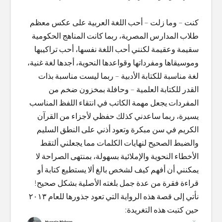
.
كنت – وما زلت – أحب اللغة العربية على عكس معظم
طلاب المدارس المصرية، ربما كانت المناهج الحكومية
سقيمة وعقيمة لكنني أحب اللغة نفسها، أحب تراكيبها
وموسيقاها ومفرداتها وقواعدها النحوية، أجدها لغة غنية،
لغة مناسبة للكتابة الأدبية – ربما ليست مناسبة بذات
القدر للكتابة العلمية – وحافلة بمخزون ضخم من
المفردات يجعل مهمة الكاتب في انتقاء اللفظ المناسب
يسيرة، ربما ساعدني كذلك حفظي لأجزاء من القرآن
الكريم في سن مبكرة وتعود أذني على النطق السليم
والضبط الصحيح لنهايات الكلمات مما يجعلني ألتقط
الأخطاء النحوية والإملائية بسهولة، بمنتهى الصراحة لا
يمكنني أن أفهم كيف لشخص بالغ ألا يستطيع كتابة أو
قراءة فقرة من عدة جمل بلغته الأصلية بشكل صحيح!
نأتي إلى قصة هذه الرواية التي تعود جذورها للعام ٢٠١٣
حين كتبت هذه التغريدة: