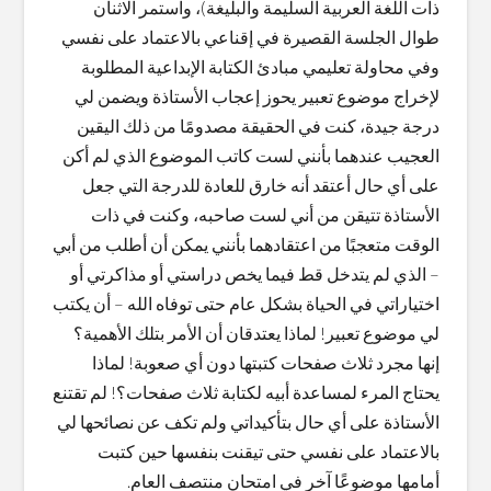
ذات اللغة العربية السليمة والبليغة)، واستمر الاثنان
طوال الجلسة القصيرة في إقناعي بالاعتماد على نفسي
وفي محاولة تعليمي مبادئ الكتابة الإبداعية المطلوبة
لإخراج موضوع تعبير يحوز إعجاب الأستاذة ويضمن لي
درجة جيدة، كنت في الحقيقة مصدومًا من ذلك اليقين
العجيب عندهما بأنني لست كاتب الموضوع الذي لم أكن
على أي حال أعتقد أنه خارق للعادة للدرجة التي جعل
الأستاذة تتيقن من أني لست صاحبه، وكنت في ذات
الوقت متعجبًا من اعتقادهما بأنني يمكن أن أطلب من أبي
– الذي لم يتدخل قط فيما يخص دراستي أو مذاكرتي أو
اختياراتي في الحياة بشكل عام حتى توفاه الله – أن يكتب
لي موضوع تعبير! لماذا يعتدقان أن الأمر بتلك الأهمية؟
إنها مجرد ثلاث صفحات كتبتها دون أي صعوبة! لماذا
يحتاج المرء لمساعدة أبيه لكتابة ثلاث صفحات؟! لم تقتنع
الأستاذة على أي حال بتأكيداتي ولم تكف عن نصائحها لي
بالاعتماد على نفسي حتى تيقنت بنفسها حين كتبت
أمامها موضوعًا آخر في امتحان منتصف العام.