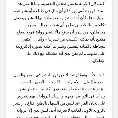
أكتب لأن الكتابة تحسن صحتي النفسية، وبناءًا على هذا
المبدأ قررت أنني لن أدفع أي مال في طباعة أو نشر هذه
الرواية، فإما أن أجد ناشرًا يقتنع بصلاحيتها للنشر ويتحمل
تكلفته – بالطبع لن يغامر أي شخص بماله لمجرد
مجاملتي، من يقرر أن يدفع مالًا لنشر رواية فهو بالقطع
مقتنع بأنه يمكنه الكسب من نشرها – وإما أن أكتفي
ببساطة بالكتابة لنفسي ونشر ما أكتبه بصورة إلكترونية
على مدونتي، لم تكن لدي أية مشكلة مع ذلك على
الإطلاق.
.
بدأت بحثًا موسعًا وشاملًا عن دور النشر في مصر والدول
العربية (لبنان – الإمارات – الكويت – الأردن – المغرب –
إلخ) وأعددت قائمة طويلة تحتوي أكثر من ٤٠ دار نشر
وبدأت في التواصل معهم وإرسال الرواية إليهم لتعرض
على لجان القراءة، ليس من السهل بالطبع إقناع دار نشر
بالرواية الأولى لكاتب لا يعرفه أحد، ليس لدي إلا الرواية
نفسها، رد علي معظم من أرسلت إليهم، بعضهم بالرفض