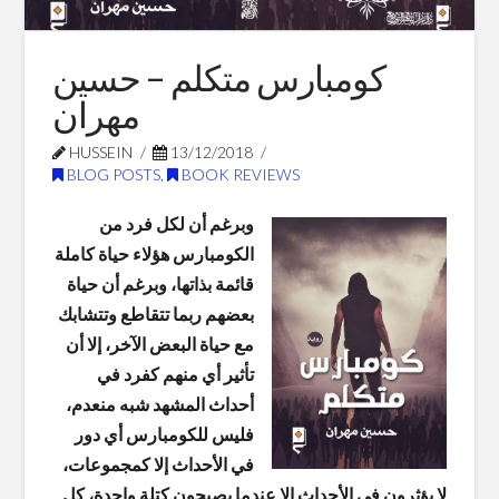
Blog Posts
كومبارس متكلم – حسين
مهران
HUSSEIN
13/12/2018
BLOG POSTS
,
BOOK REVIEWS
وبرغم أن لكل فرد من
الكومبارس هؤلاء حياة كاملة
قائمة بذاتها، وبرغم أن حياة
بعضهم ربما تتقاطع وتتشابك
مع حياة البعض الآخر، إلا أن
تأثير أي منهم كفرد في
أحداث المشهد شبه منعدم،
فليس للكومبارس أي دور
في الأحداث إلا كمجموعات،
لا يؤثرون في الأحداث إلا عندما يصبحون كتلة واحدة، كل