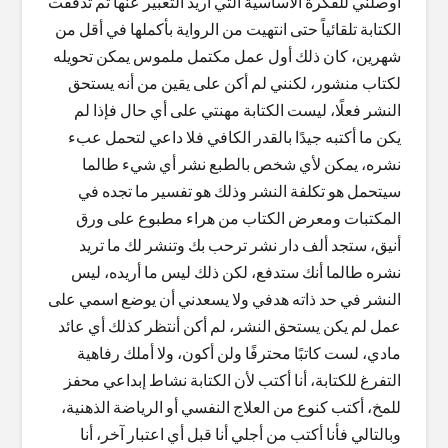
أوصلني للفكرة الأساسية التي أريد التعبير عنها ثم تدفقت
الكتابة تلقائياً حتى انتهيت من الرواية بأكملها في أقل من
شهرين، كان ذلك أول عمل مكتمل ملموس يمكن تحويله
لكتاب منشور، لكنني لم أكن على يقين من أنه يستحق
النشر فعلًا، ليست الكتابة مهنتي على أي حال فإذا لم
يكن ما أكتبه جيدًا بالقدر الكافي فلا داعي لتحمل عبء
نشره، يمكن لأي شخص بالطبع نشر أي شيء طالما
سيتحمل هو تكلفة النشر وذلك هو تفسير ما تجده في
المكتبات ومعرض الكتاب من هراء مطبوع على ورق
أنيق، ستجد ألف دار نشر ترحب بك وتنشر لك ما تريد
نشره طالما أنك ستدفع، لكن ذلك ليس ما أريده، ليس
النشر في حد ذاته هدفي ولا يسعدني أن يوضع اسمي على
عمل لم يكن يستحق النشر، لم أكن أنتظر كذلك أي عائد
مادي، لست كاتبًا محترفًا ولن أكون، ولا أملك رفاهية
التفرغ للكتابة، أنا أكتب لأن الكتابة نشاط إبداعي محفز
للمخ، أكتب كنوع من العلاج النفسي أو الرياضة الذهنية،
وبالتالي فأنا أكتب من أجلي أنا قبل أي اعتبار آخر، أنا