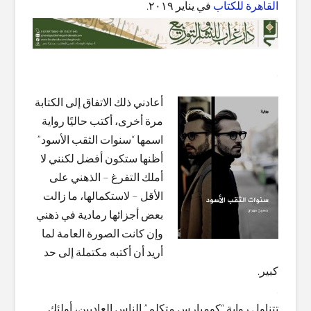
القاهرة للكتاب
في يناير ٢٠١٩.
.
أعادني ذلك الاتفاق إلى الكتابة
مرة أخرى، أكتب حاليًا رواية
اسمها “سنوات الثقب الأسود”
أظنها ستكون أفضل لكنني لا
أملك التفرغ – الذهني على
الأقل – لاستكمالها، ما زالت
بعض أجزائها رمادية في ذهني
وإن كانت الصورة العامة لما
أريد أن أكتبه مكتملة إلى حد
كبير.
.
تتناول رواية “كومبارس متكلم” الناس العاديين، أولئك