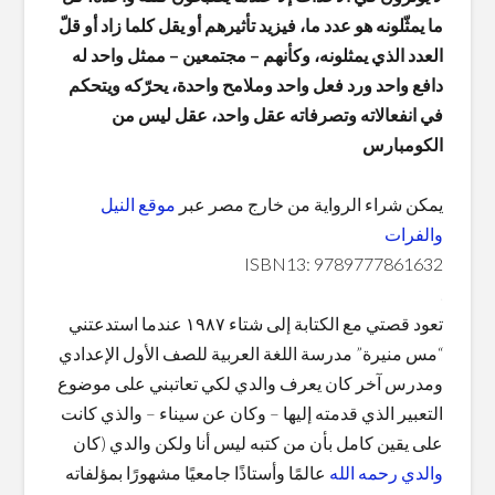
ما يمثّلونه هو عدد ما، فيزيد تأثيرهم أو يقل كلما زاد أو قلّ
العدد الذي يمثلونه، وكأنهم – مجتمعين – ممثل واحد له
دافع واحد ورد فعل واحد وملامح واحدة، يحرّكه ويتحكم
في انفعالاته وتصرفاته عقل واحد، عقل ليس من
الكومبارس
يمكن شراء الرواية من خارج مصر عبر
موقع النيل
والفرات
ISBN13: 9789777861632
.
تعود قصتي مع الكتابة إلى شتاء ١٩٨٧ عندما استدعتني
“مس منيرة” مدرسة اللغة العربية للصف الأول الإعدادي
ومدرس آخر كان يعرف والدي لكي تعاتبني على موضوع
التعبير الذي قدمته إليها – وكان عن سيناء – والذي كانت
على يقين كامل بأن من كتبه ليس أنا ولكن والدي (كان
والدي رحمه الله
عالمًا وأستاذًا جامعيًا مشهورًا بمؤلفاته