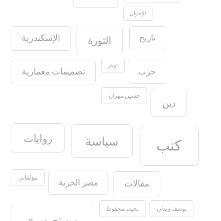
الإخوان
تاريخ
الإسكندرية
الثورة
تويتر
حزب
تصميمات معمارية
حسين مهران
دين
روايات
سياسة
كتب
مؤلفاتي
مصر الحرية
مقالات
يوسف زيدان
نجيب محفوظ
من تصويري