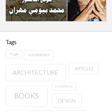
Tags
25 يناير
ALEXANDRIA
ARTICLES
ARCHITECTURE
CONFERENCE
BOOKS
DESIGN