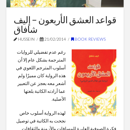
Blog Posts
قواعد العشق الأربعون – إليف
شافاق
HUSSEIN
21/02/2014
BOOK REVIEWS
رغم عدم تفضيلي للروايات
المترجمة بشكل عام إلا أن
أسلوب المترجم اللغوي في
هذه الرواية كان مميزًا ولم
أشعر معه بعجز عن التعبير
عما أرادته الكاتبة بلغتها
الأصلية.
لهذه الرواية أسلوب خاص
نجحت به الكاتبة في توصيل
فكرة الصوفية العابرة للمسافات والأزمنة والثقافات