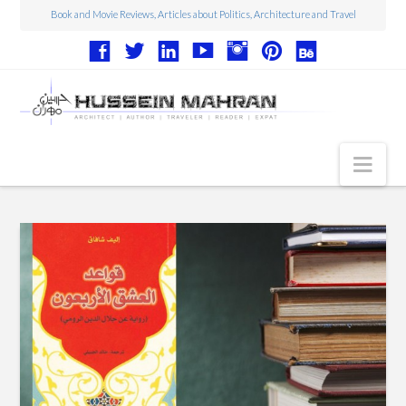
Book and Movie Reviews, Articles about Politics, Architecture and Travel
Nav
Articles
Book Reviews
Movie Reviews
Architecture
Web Design
Photography