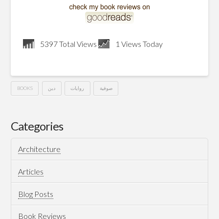
5397 Total Views
1 Views Today
BOOKS
دين
روايات
صوفية
قواعد
Hussein
العشق
Categories
الأربعون
Architecture
–
إليف
Articles
شافاق
Blog Posts
02.21.2014
Book Reviews