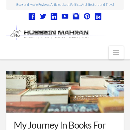
Book and Movie Reviews, Articles about Politics, Architecture and Travel
Nav
Articles
Book Reviews
Movie Reviews
Architecture
Web Design
My Journey In Books For
Photography