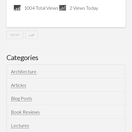
1004 Total Views
2 Views Today
BOOKS
كتب
My
Hussein
Journey
Categories
In
Architecture
Books
For
Articles
2024
Blog Posts
12.26.2024
Book Reviews
Lectures