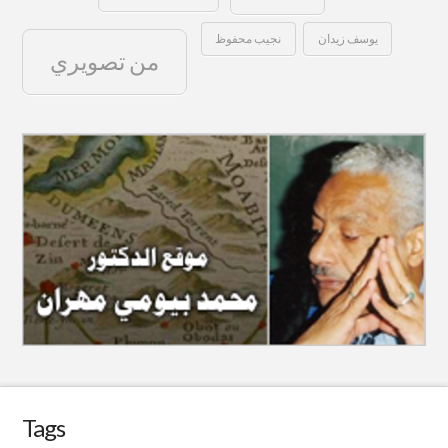
يوسف زيدان
نجيب محفوظ
من تصويري
Tags