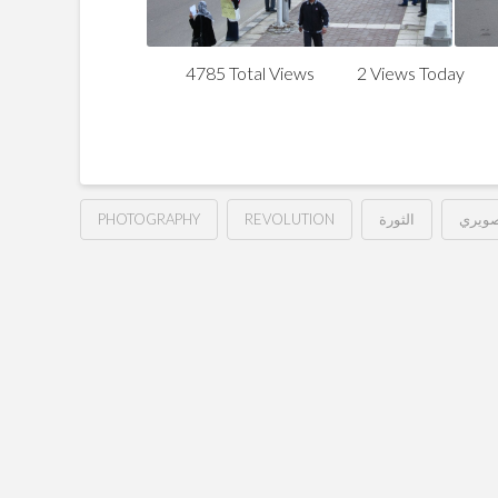
4785 Total Views
2 Views Today
PHOTOGRAPHY
REVOLUTION
الثورة
صويري
الخميس
Hussein
19
يناير
2012
شارع