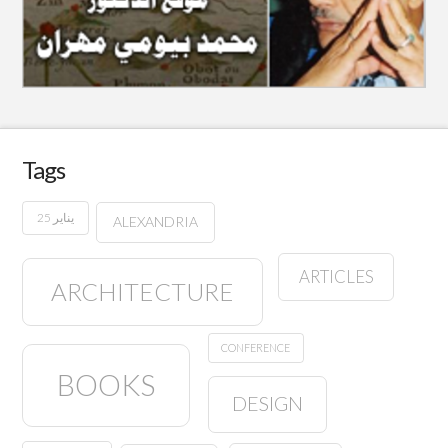
Tags
25 يناير
ALEXANDRIA
ARTICLES
ARCHITECTURE
CONFERENCE
BOOKS
DESIGN