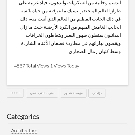
الدسم وخالية من السكريات والدهون، حياة غربية على
طراز العالم المتحضر تنسيك ما عرفته من حياة بائسة
في ذلك الجانب المظلم من العالم الذي أتيت منه، ذلك
الجانب الغامض المبهم من الكرة الأرضية حيث ما زال
البدائيون يمتطون ظهور البعير ويتعاطون الخرافات
ويقضون نهاراتهم في مطاردة قطعان الأغنام الشاردة
وسط كثبان رمال الصحاري
4587 Total Views
1 Views Today
مؤلفاتي
مؤسسة هنداوي
سنوات الثقب الأسود
BOOKS
سنوات
Hussein
الثقب
Categories
الأسود
04.28.2020
Architecture