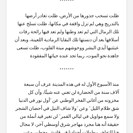
*******
ظلت تسحب جذورها من الأرض، ظلت تغادر أرضها
بالتدريج وهي لم تزل واقفة في مكانها، ظلت تسلخ عنها
تلك الرمال التي لم تعد وطنها ولم تعد فيها رائحة رفات
أسلافها بعد أن دنستها تلك البقايا الرمادية اللعينة، وبعد أن
عبثتبها أيدي البشر ووحوشهم ميتة القلوب، ظلت تسعى
جاهدة نحو الموت، ربما تجد عنده حياتها المفقودة
*******
منذ الأسبوع الأول له في هذه المدينة عرف أن سبعة
آلاف سنة من الحضارة لن تغني عنه شيئًا، وأن كل
مخزونه من أغاني الفخر الوطني عن “أول نور في الدنيا
شق ظلام الليل” وعن “ولا شاف النيل في أحضان الشجر
ولا سمع مواويل في ليالي القمر” لن تغير قيد أنملة من
حقيقة أنه هنا مجرد مهاجر شرق أوسطي آخر، لا مجال
هنا للتفاخر ببطولات أجدادنا في قادش وحطين وعين