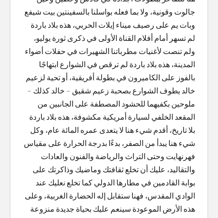
جالوت وقونية، ولا بما فعله بواسلنا بالسفينتين بيت شيفع
وبات يم على رصيف ميناء إيلات الحربي، هذه بلاد باردة
لم تسهر أمام أفلام القناة الأولى في ذكرى ثورة يوليو،
ولم تنصت لأغنيات مطرباتنا الشهيرات في حفلات أضواء
المدينة، هذه بلاد باردة لم ترقص في الشوارع ابتهاجًا
بالفوز على الكاميرون في بطولة أفريقية، أو تحية لزعيم
خالد يطوف الشوارع بصحبة زعيم شقيق – خالد كذلك –
ملوحين بكفيهما للحشود المصطفة على الجانبين من
المقعد الخلفي لسيارة أمريكية مكشوفة، هذه بلاد باردة
بلا تاريخ، أقدم شيء هنا لا يتعدى عمره المائة عام، وكل
شيء هنا يبدأ من الصفر، بدءًا بدرجة الحرارة على مقياس
فهرنهايت وحتى التراث والرياضة والفنون والعادات
والتقاليد، عليك أن تخلع ثقافتك وماضيك وذاكرتك على
بوابة القادمين في مطارها الدولي كما تخلع نعليك عند
الوادي المقدس، فهنا ستقابل إله الحضارة الغربية، وعلى
هذه الأرض الموعودة سينعم عليك بحياة جديدة منزوعة