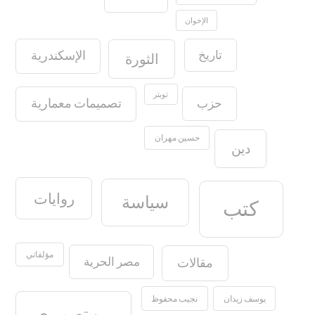
الإخوان
تاريخ
الإسكندرية
الثورة
تويتر
حزب
تصميمات معمارية
حسين مهران
دين
روايات
سياسة
كتب
مؤلفاتي
مصر الحرية
مقالات
يوسف زيدان
نجيب محفوظ
من تصويري