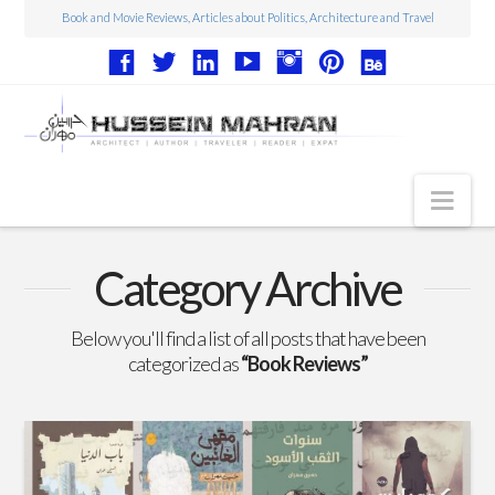
Book and Movie Reviews, Articles about Politics, Architecture and Travel
Nav
Articles
Category Archive
Book Reviews
Below you'll find a list of all posts that have been
Movie Reviews
categorized as
“Book Reviews”
Architecture
Web Design
Photography