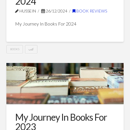
2024
HUSSEIN
26/12/2024
BOOK REVIEWS
My Journey In Books For 2024
كتب
BOOKS
My
Hussein
Journey
In
Books
For
2024
12.26.2024
My Journey In Books For
2023