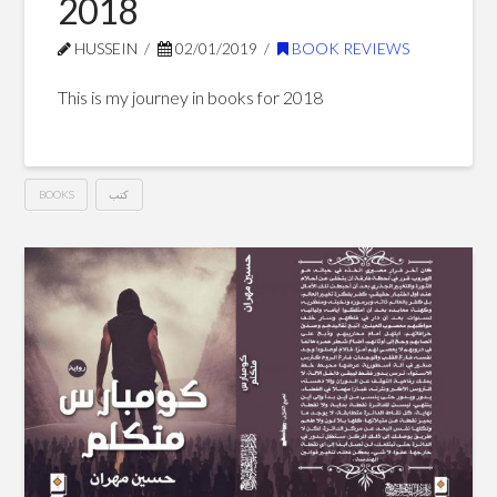
2018
HUSSEIN
02/01/2019
BOOK REVIEWS
This is my journey in books for 2018
كتب
BOOKS
My
Hussein
Journey
In
Books
For
2018
01.02.2019