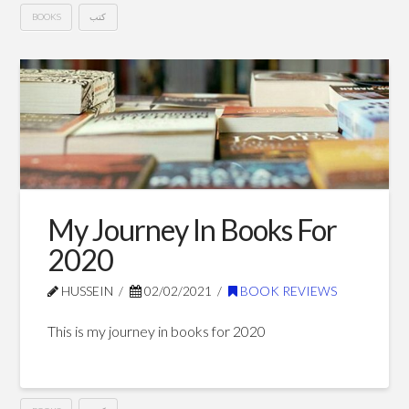
كتب
BOOKS
My
Hussein
Journey
In
Books
For
2021
01.02.2022
My Journey In Books For
2020
HUSSEIN
02/02/2021
BOOK REVIEWS
This is my journey in books for 2020