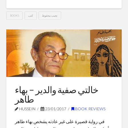
نجيب محفوظ
كتب
BOOKS
العائش
Hussein
فى
الحقيقة
–
نجيب
محفوظ
03.19.2017
خالتي صفية والدير – بهاء
طاهر
HUSSEIN
23/01/2017
BOOK REVIEWS
في رواية قصيرة على غير عادته يشخص بهاء طاهر