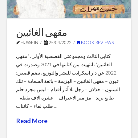
2022
01.05.2023
مقهى الغائبين
HUSSEIN
25/04/2022
BOOK REVIEWS
كتابي الثالث ومجموعتي القصصية الأولى، “مقهى
الغائبين“، انتهيت من كتابتها في 2021 وصدرت في
2022 عن دار اسكرايب للنشر والتوزيع، تضم قصص:
عيون – مقهى الغائبين – الهزيمة – بائعة السعادة – تلك
السنون – خذلان – رجل بلا آثار أقدام – ليس مجرد حلم
– طابع بريد – مزامير الاعتراف – عشرة آلاف نقطة –
طلب لقاء – كائنات …
Read More