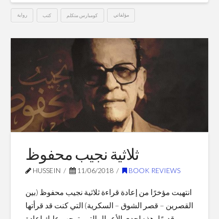
مؤلفاتي
كومبارس متكلم
كتب
رواية
كومبارس
Hussein
متكلم
–
حسين
مهران
12.13.2018
ثلاثية نجيب محفوظ
HUSSEIN
11/06/2018
BOOK REVIEWS
انتهيت مؤخرًا من إعادة قراءة ثلاثية نجيب محفوظ (بين
القصرين – قصر الشوق – السكرية) التي كنت قد قرأتها
قديمًا، هذه إحدى الأعمال التي يتوجب عليك إعادة