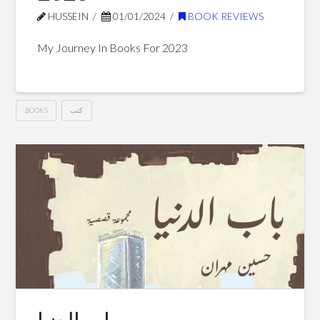
HUSSEIN
01/01/2024
BOOK REVIEWS
My Journey In Books For 2023
كتب
BOOKS
My
Hussein
Journey
In
Books
For
2023
01.01.2024