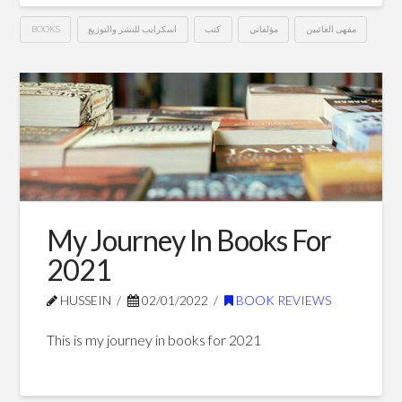
مقهى الغائبين
مؤلفاتي
كتب
اسكرايب للنشر والتوزيع
BOOKS
مقهى
Hussein
الغائبين
04.25.2022
My Journey In Books For
2021
HUSSEIN
02/01/2022
BOOK REVIEWS
This is my journey in books for 2021