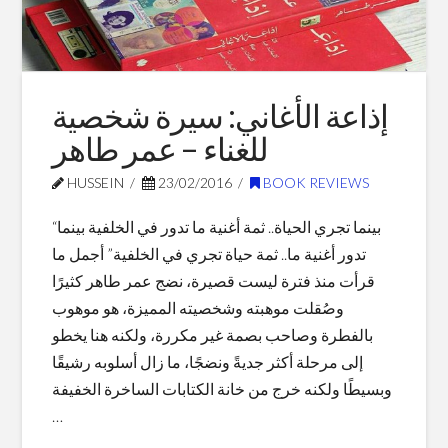
For
2016
12.31.2016
إذاعة الأغاني: سيرة شخصية
للغناء – عمر طاهر
HUSSEIN
23/02/2016
BOOK REVIEWS
“بينما تجري الحياة.. ثمة أغنية ما تدور في الخلفية بينما
تدور أغنية ما.. ثمة حياة تجري في الخلفية” أجمل ما
قرأت منذ فترة ليست قصيرة، نضج عمر طاهر كثيرًا
وصُقلت موهبته وشخصيته المميزة، هو موهوب
بالفطرة وصاحب بصمة غير مكررة، ولكنه هنا يخطو
إلى مرحلة أكثر جديةً ونضجًا، ما زال أسلوبه رشيقًا
وبسيطًا ولكنه خرج من خانة الكتابات الساخرة الخفيفة
…