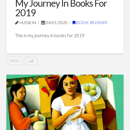
My Journey In Books For
2019
HUSSEIN
04/01/2020
BOOK REVIEWS
This is my journey in books for 2019
كتب
BOOKS
My
Hussein
Journey
In
Books
For
2019
01.04.2020