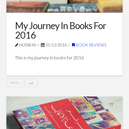
بهاء
طاهر
01.23.2017
My Journey In Books For
2016
HUSSEIN
31/12/2016
BOOK REVIEWS
This is my journey in books for 2016
كتب
BOOKS
My
Hussein
Journey
In
Books