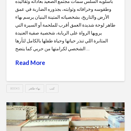
بأسلوبه السلس سمات مجتمع الصعيد بعاداته وتقاليده
وطقوسه وخرافاته وثوابته، بجذوره الضاربة في عمق
الأرض والتاريخ، بشخصياته المتينة البنيان يرسم بهاء
طاهر لوحة شديدة العمق أقرب للملحمة أو السيرة التي
يرويها الرواة على الربابة، شخصية صفية العنيدة
المثابرة اللي تنذر حياتها وحياة طفلها بالكامل لثأرها
الشخصي لكرامتها من حربي كما يتضح …
Read More
كتب
بهاء طاهر
BOOKS
خالتي
Hussein
صفية
والدير
–