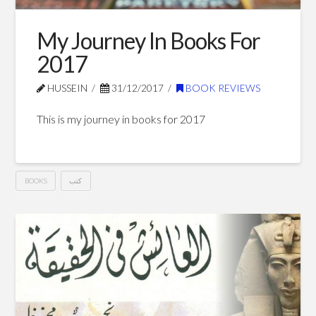
My Journey In Books For
2017
HUSSEIN
31/12/2017
BOOK REVIEWS
This is my journey in books for 2017
كتب
BOOKS
My
Hussein
Journey
In
Books
For