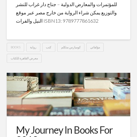
للمؤتمرات والمعارض الدولية – جناح دار غراب للنشر
والتوزيع يمكن شراء الرواية من خارج مصر عبر موقع
النيل والفرات ISBN13: 9789777861632
مؤلفاتي
كومبارس متكلم
كتب
رواية
BOOKS
معرض القاهرة للكتاب
كومبارس
Hussein
متكلم
في
معرض
القاهرة
للكتاب
02.03.2019
My Journey In Books For