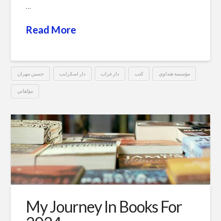
…
Read More
مؤسسة هنداوي
كتب
دار غراب
دار اسكرايب
حسين مهران
مؤلفاتي
مؤلفات
Hussein
حسين
مهران
02.19.2024
My Journey In Books For