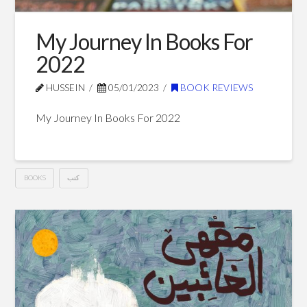
My Journey In Books For
2022
HUSSEIN
05/01/2023
BOOK REVIEWS
My Journey In Books For 2022
كتب
BOOKS
My
Hussein
Journey
In
Books
For