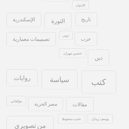
الإخوان
تاريخ
الإسكندرية
الثورة
تويتر
حزب
تصميمات معمارية
حسين مهران
دين
روايات
سياسة
كتب
مؤلفاتي
مصر الحرية
مقالات
يوسف زيدان
نجيب محفوظ
من تصويري