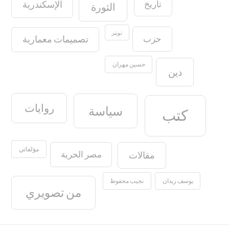
تاريخ
الإسكندرية
الثورة
تويتر
حزب
تصميمات معمارية
حسين مهران
دين
روايات
سياسة
كتب
مؤلفاتي
مصر الحرية
مقالات
يوسف زيدان
نجيب محفوظ
من تصويري