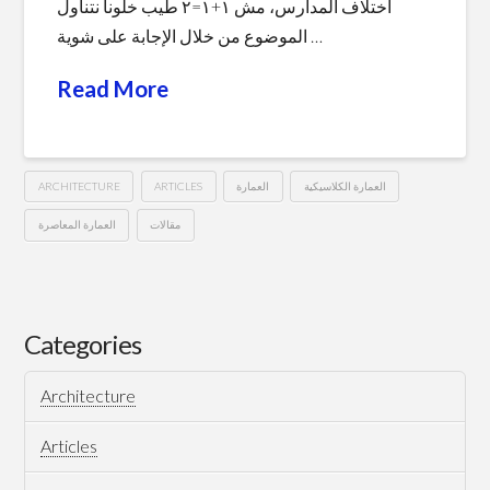
اختلاف المدارس، مش ١+١=٢ طيب خلونا نتناول
الموضوع من خلال الإجابة على شوية …
Read More
ARCHITECTURE
ARTICLES
العمارة
العمارة الكلاسيكية
مقالات
العمارة المعاصرة
ليه
Hussein
انتهى
زمن
Categories
العمارة
Architecture
الكلاسيكية؟
Articles
11.12.2023