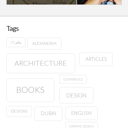
Tags
25 يناير
ALEXANDRIA
ARTICLES
ARCHITECTURE
CONFERENCE
BOOKS
DESIGN
DESIGNS
ENGLISH
DUBAI
GRAPHIC DESIGN