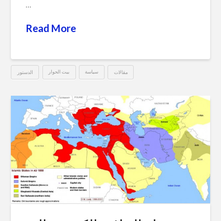
…
Read More
مقالات
سياسة
بيت الحوار
الدستور
دستور
Hussein
دُبِّر
بليل
..
لماذا
أرفض
الدستور
12.01.2012