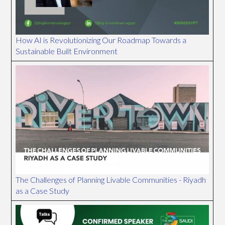
How AI is Revolutionizing Our Roadmap Towards a
Sustainable Built Environment
The Challenges of Planning Livable Communities - Riyadh
as a Case Study