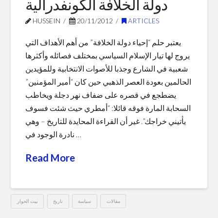
دولة الخلافة الكونفدرالية
HUSSEIN
20/11/2012
ARTICLES
يعتبر حلم “إحياء دولة الخلافة” من أهم الأهداف التي
يروج لها تيار الإسلام السياسي بمختلف فصائله وأكثرها
شعبية في الشارع وجذبا للأصوات الانتخابية وللمؤيدين
الحالمين بعودة العصر الذهبي حين كان “أمير المؤمنين”
يضطجع في قصره على ضفاف نهر دجلة ويخاطب
السحابة المارة فوقه قائلا: “أمطري حيث شئت فسوف
يأتيني خراجك”. غير أن القراءة المحايدة للتاريخ – وهي
نادرة الوجود في …
Read More
مقالات
سياسة
تاريخ
بيت الحوار
دولة