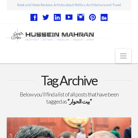
Book and Movie Reviews, Articles about Politics, Architecture and Travel
Nav
Articles
Tag Archive
Book Reviews
Below you'll find a list of all posts that have been
Movie Reviews
“بيت الحوار”
tagged as
Architecture
Web Design
Photography