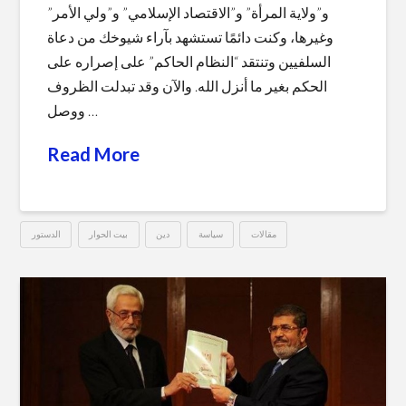
و”ولاية المرأة” و”الاقتصاد الإسلامي” و”ولي الأمر”
وغيرها، وكنت دائمًا تستشهد بآراء شيوخك من دعاة
السلفيين وتنتقد “النظام الحاكم” على إصراره على
الحكم بغير ما أنزل الله. والآن وقد تبدلت الظروف
ووصل …
Read More
مقالات
سياسة
دين
بيت الحوار
الدستور
صديقي
Hussein
السلفي
..
أتبيع
دينك