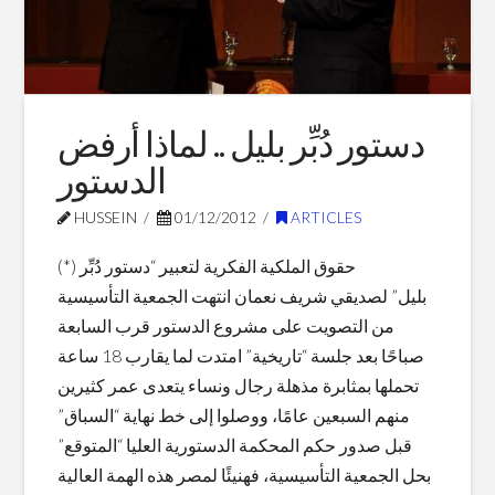
بدنيا
غيرك؟
12.13.2012
دستور دُبِّر بليل .. لماذا أرفض
الدستور
HUSSEIN
01/12/2012
ARTICLES
(*) حقوق الملكية الفكرية لتعبير “دستور دُبِّر
بليل” لصديقي شريف نعمان انتهت الجمعية التأسيسية
من التصويت على مشروع الدستور قرب السابعة
صباحًا بعد جلسة “تاريخية” امتدت لما يقارب 18 ساعة
تحملها بمثابرة مذهلة رجال ونساء يتعدى عمر كثيرين
منهم السبعين عامًا، ووصلوا إلى خط نهاية “السباق”
قبل صدور حكم المحكمة الدستورية العليا “المتوقع”
بحل الجمعية التأسيسية، فهنيئًا لمصر هذه الهمة العالية