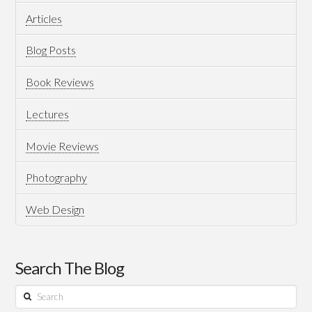
التعايش
Articles
والمواطنة
Blog Posts
06.25.2012
Book Reviews
Lectures
Movie Reviews
Photography
Web Design
Search The Blog
Search