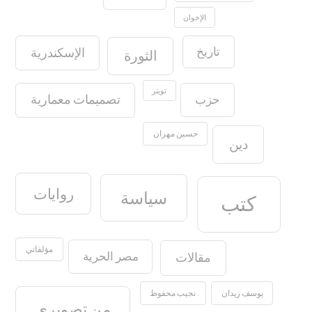
الإخوان
تاريخ
الإسكندرية
الثورة
تويتر
حزب
تصميمات معمارية
حسين مهران
دين
روايات
سياسة
كتب
مؤلفاتي
مصر الحرية
مقالات
يوسف زيدان
نجيب محفوظ
من تصويري