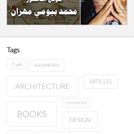
Tags
25 يناير
ALEXANDRIA
ARTICLES
ARCHITECTURE
CONFERENCE
BOOKS
DESIGN