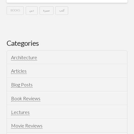
BOOKS
دين
سيرة
كتب
روضة
Hussein
الأنوار
في
Categories
سيرة
Architecture
النبي
المختار
Articles
–
Blog Posts
صفي
Book Reviews
الرحمن
Lectures
المباركفوري
01.04.2008
Movie Reviews