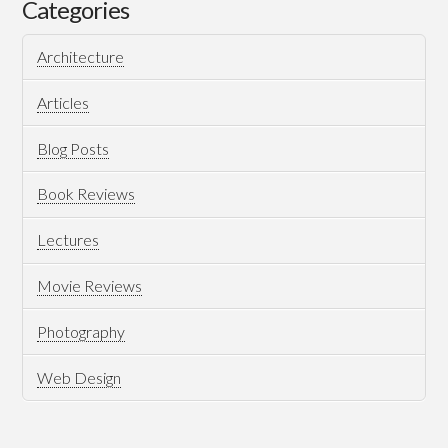
–
Categories
حسن
Architecture
فتحي
01.12.2010
Articles
Blog Posts
Book Reviews
Lectures
Movie Reviews
Photography
Web Design