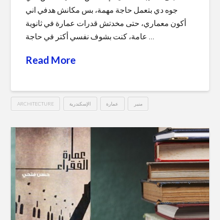
جوه دي بتعمل حاجة مهمة، بس مكانش هدفي اني
أكون معماري، حتى مخدتش قدرات عمارة في ثانوية
عامة، كنت بشوف نفسي أكتر في حاجة …
Read More
ARCHITECTURE
الإسكندرية
عمارة
منير
عن
Hussein
صورة
منير
المرسومة
بالفحم..
عن