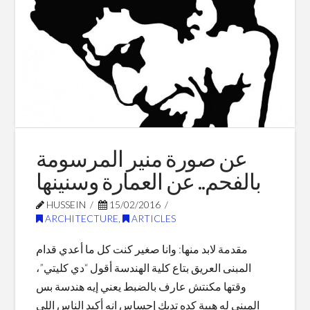
Blog Posts
عن صورة منير المرسومة
بالفحم.. عن العمارة وسنينها
HUSSEIN
15/02/2016
ARCHITECTURE
,
ARTICLES
مقدمة لابد منها: وانا صغير كنت كل ما أعدي قدام
المبنى العريق بتاع كلية الهندسة أقول “دي كليتي”،
وقتها مكنتش عارف بالضبط يعني إيه هندسة بس
المبنى له هيبة كده تديك إحساس انه أكيد الناس اللي