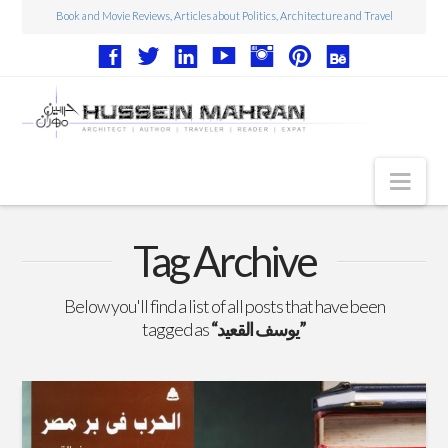
Book and Movie Reviews, Articles about Politics, Architecture and Travel
Nav
Articles
Tag Archive
Book Reviews
Below you'll find a list of all posts that have been
Movie Reviews
tagged as
“يوسف القعيد”
Architecture
Web Design
Photography