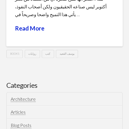
أكتوبر ليس صناعه الحقيقيون ولكن أصحاب النفوذ،
يأتي هذا التميح واضحا وصريحاً في …
Read More
BOOKS
روايات
كتب
يوسف القعيد
الحرب
Hussein
في
بر
Categories
مصر
Architecture
–
يوسف
Articles
القعيد
Blog Posts
02.20.2010