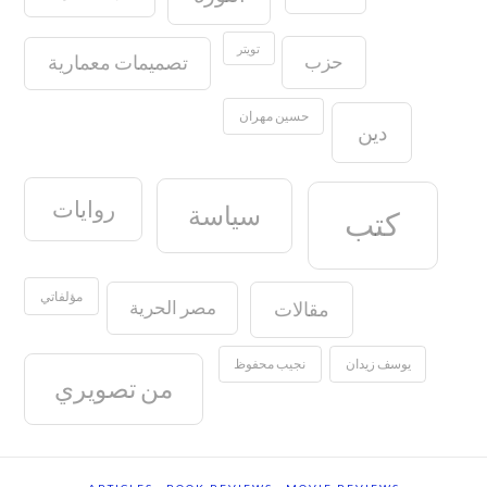
تويتر
حزب
تصميمات معمارية
حسين مهران
دين
روايات
سياسة
كتب
مؤلفاتي
مصر الحرية
مقالات
يوسف زيدان
نجيب محفوظ
من تصويري