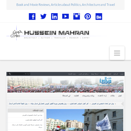
Book and Movie Reviews, Articles about Politics, Architecture and Travel
Nav
Articles
Book Reviews
Movie Reviews
Architecture
Web Design
Photography