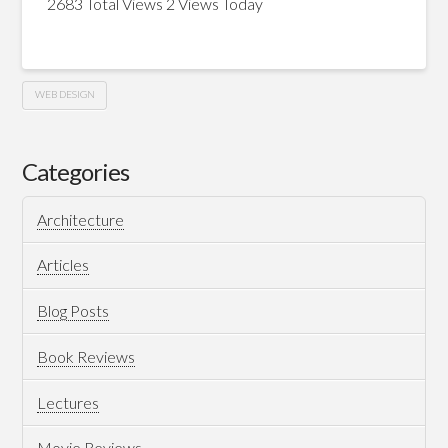
2683 Total Views
2 Views Today
WEB DESIGN
Masr
Hussein
AlHureyya
Categories
Party
Architecture
website
06.25.2011
Articles
Blog Posts
Book Reviews
Lectures
Movie Reviews