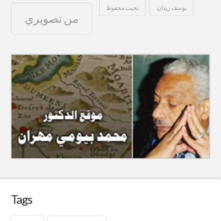
يوسف زيدان
نجيب محفوظ
من تصويري
Tags