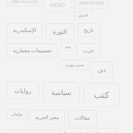
URBAN PLANNING
WEB DESIGN
VIDEO
الإخوان
تاريخ
الإسكندرية
الثورة
تويتر
حزب
تصميمات معمارية
حسين مهران
دين
روايات
سياسة
كتب
مؤلفاتي
مصر الحرية
مقالات
يوسف زيدان
نجيب محفوظ