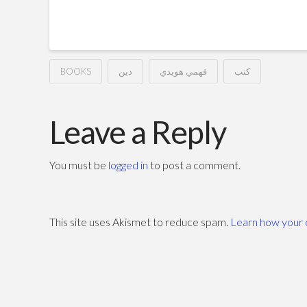
BOOKS
دين
فهمي هويدي
كتب
مواطنون
Hussein
لا
Leave a Reply
ذميون
You must be
logged in
to post a comment.
–
فهمي
This site uses Akismet to reduce spam.
Learn how your 
هويدي
12.22.2011