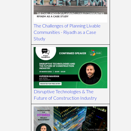
The Challenges of Planning Livable
Communities - Riyadh as a Case
Study
Disruptive Technologies & The
Future of Construction Industry