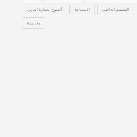
التصميم الداخلي
الاستدامة
أسبوع العمارة العربي
محاضرة
معايير
Hussein
الاستدامة
في
العمارة
الداخلية
–
أسبوع
التصميم
الداخلي
العربي