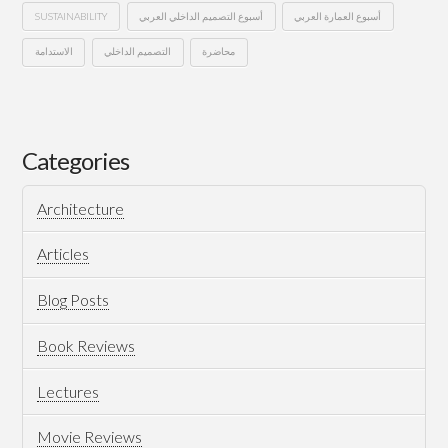
SUSTAINABILITY
أسبوع التصميم الداخلي العربي
أسبوع العمارة العربي
محاضرة
التصميم الداخلي
الاستدامة
معايير
Hussein
الاستدامة
في
Categories
العمارة
Architecture
الداخلية
–
Articles
أسبوع
Blog Posts
التصميم
Book Reviews
الداخلي
Lectures
العربي
الثالث
Movie Reviews