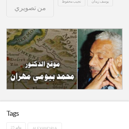
يوسف زيدان
نجيب محفوظ
من تصويري
Tags
25 يناير
ALEXANDRIA