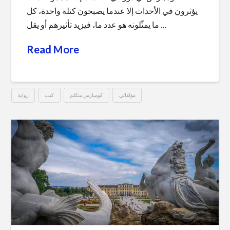
يؤثرون في الأحداث إلا عندما يصبحون كتلة واحدة، كل
ما يمثّلونه هو عدد ما، فيزيد تأثيرهم أو يقل …
Read More
مؤلفاتي
كومبارس متكلم
كتب
رواية
كومبارس
Hussein
متكلم
–
حسين
مهران
12.13.2018