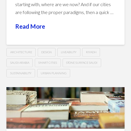
starting with, where are we now? And if our cities
are following the proper paradigms, then a quick …
Read More
ARCHITECTURE
DESIGN
LIVEABILITY
RIYADH
SAUDI ARABIA
SMART CITIES
STONE SURFACE SAUDI
SUSTAINABILITY
URBAN PLANNING
Towards
Hussein
a
Sustainable
&
Smart