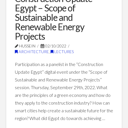
على
Egypt – Scope of
Sustainable and
الشعوب
10.11.2022
Renewable Energy
Projects
HUSSEIN
02/10/2022
ARCHITECTURE
,
LECTURES
Participation as a panelist in the “Construction
Update Egypt” digital event under the “Scope of
Sustainable and Renewable Energy Projects”
session. Thursday, September 29th, 2022. What
are the principles of a green economy and how do
they apply to the construction industry? How can
smart cities help create a sustainable future for the
region? What did Egypt do towards achieving …