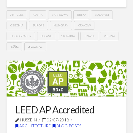
ARTICLES
AUSTIA
BRATISLAVA
BRNO
BUDAPEST
CZECHIA
EUROPE
HUNGARY
KRAKOW
PHOTOGRAPHY
POLAND
SLOVAKIA
TRAVEL
VIENNA
من تصويري
مقالات
The
Hussein
Central
European
Roller
Coaster
LEED AP Accredited
HUSSEIN
02/07/2018
ARCHITECTURE
,
BLOG POSTS