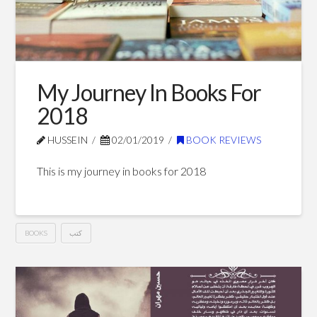
معرض
القاهرة
للكتاب
02.03.2019
My Journey In Books For
2018
HUSSEIN
02/01/2019
BOOK REVIEWS
This is my journey in books for 2018
BOOKS
كتب
My
Hussein
Journey
In