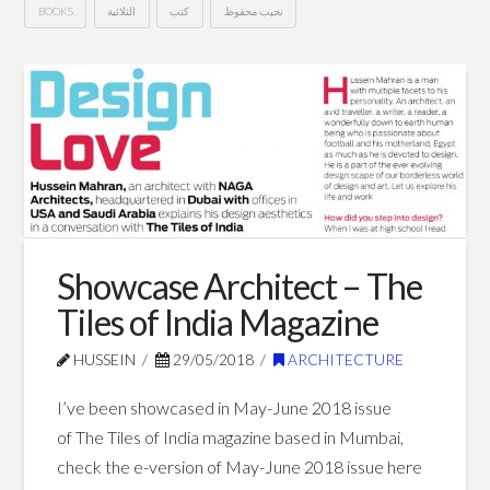
BOOKS
الثلاثية
كتب
نجيب محفوظ
ثلاثية
Hussein
نجيب
محفوظ
06.11.2018
Showcase Architect – The
Tiles of India Magazine
HUSSEIN
29/05/2018
ARCHITECTURE
I’ve been showcased in May-June 2018 issue
of The Tiles of India magazine based in Mumbai,
check the e-version of May-June 2018 issue here