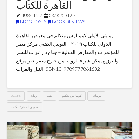
القاهرة للكتاب
HUSSEIN
03/02/2019
BLOG POSTS
,
BOOK REVIEWS
روايتي الأولى كومبارس متكلم في معرض القاهرة
الدولي للكتاب ٢٠١٩ – اليوبيل الذهبي مركز مصر
للمؤتمرات والمعارض الدولية – جناح دار غراب للنشر
والتوزيع يمكن شراء الرواية من خارج مصر عبر موقع
النيل والفرات ISBN13: 9789777861632
BOOKS
رواية
كتب
كومبارس متكلم
مؤلفاتي
معرض القاهرة للكتاب
كومبارس
Hussein
متكلم
في