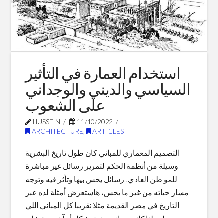
في
العمارة
الداخلية
–
استخدام العمارة في التأثير
أسبوع
السياسي والديني والوجداني
التصميم
على الشعوب
الداخلي
HUSSEIN
11/10/2022
العربي
ARCHITECTURE
,
ARTICLES
الثالث
التصميم المعماري للمباني كان طول تاريخ البشرية
07.09.2023
وسيلة من أنظمة الحكم لتمرير رسائل غير مباشرة
للمواطن العادي، رسائل يحس بيها وتأثر فيه وتوجه
مسار حياته من غير ما يحس، هاستعرض أمثلة لده عبر
التاريخ في مصر القديمة مثلا تقريبا كل المباني اللي