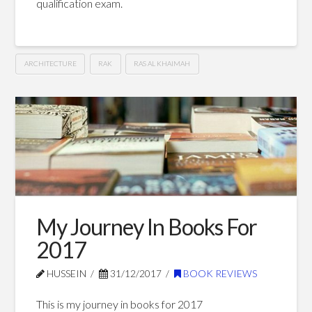
qualification exam.
ARCHITECTURE
RAK
RAS AL KHAIMAH
G+Unlimited
Hussein
Certified
Architect
–
RAK
Municipality
02.20.2018
My Journey In Books For
2017
HUSSEIN
31/12/2017
BOOK REVIEWS
This is my journey in books for 2017