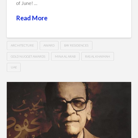
of June! …
Read More
ARCHITECTURE
AWARD
BAY RESIDENCES
GOLD NUGGET AWARDS
MINA AL ARAB
RAS AL KHAIMAH
UAE
Award
Hussein
of
Merit
Winner
–
55th