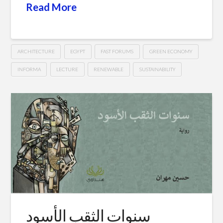
Read More
ARCHITECTURE
EGYPT
FAST FORUMS
GREEN ECONOMY
INFORMA
LECTURE
RENEWABLE
SUSTAINABILITY
Construction
Hussein
Update
Egypt
–
Scope
of
Sustainable
and
سنوات الثقب الأسود