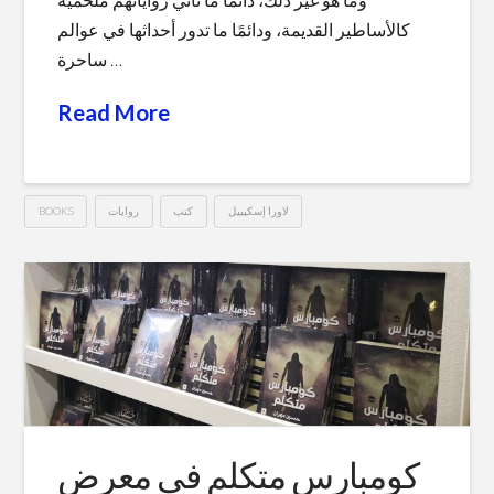
كالأساطير القديمة، ودائمًا ما تدور أحداثها في عوالم
ساحرة …
Read More
BOOKS
روايات
كتب
لاورا إسكيبيل
كالماء
Hussein
للشوكولاتة
–
لاورا
إسكيبيل
02.06.2019
كومبارس متكلم في معرض