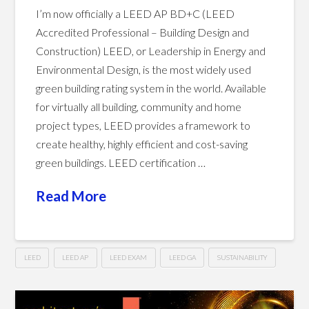
I’m now officially a LEED AP BD+C (LEED
Accredited Professional – Building Design and
Construction) LEED, or Leadership in Energy and
08.29.2018
Environmental Design, is the most widely used
green building rating system in the world. Available
for virtually all building, community and home
project types, LEED provides a framework to
create healthy, highly efficient and cost-saving
green buildings. LEED certification …
Read More
LEED
LEED AP
LEED EXAM
LEED GA
SUSTAINABILITY
LEED
Hussein
AP