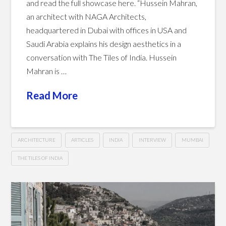
and read the full showcase here. “Hussein Mahran,
an architect with NAGA Architects,
headquartered in Dubai with offices in USA and
Saudi Arabia explains his design aesthetics in a
conversation with The Tiles of India. Hussein
Mahran is …
Read More
ARCHITECTURE
ARTICLES
INDIA
INTERVIEW
MUMBAI
THE TILES OF INDIA
Showcase
Hussein
Architect
–