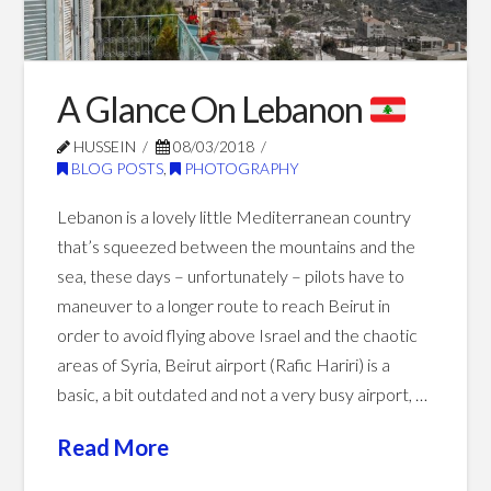
The
Tiles
of
A Glance On Lebanon
India
HUSSEIN
08/03/2018
Magazine
05.29.2018
BLOG POSTS
,
PHOTOGRAPHY
Lebanon is a lovely little Mediterranean country
that’s squeezed between the mountains and the
sea, these days – unfortunately – pilots have to
maneuver to a longer route to reach Beirut in
order to avoid flying above Israel and the chaotic
areas of Syria, Beirut airport (Rafic Hariri) is a
basic, a bit outdated and not a very busy airport, …
Read More