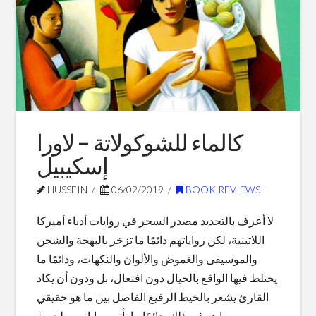
كفرناحوم
02.26.2019
كالماء للشوكولاتة – لاورا
إسكيبيل
HUSSEIN
06/02/2019
BOOK REVIEWS
لا أعرف بالتحديد مصدر السحر في روايات أدباء أميركا
اللاتينية، لكن رواياتهم دائمًا ما تزخر بالبهجة والشجن
والموسيقى والغموض والألوان والنكهات، ودائمًا ما
يختلط فيها الواقع بالخيال دون افتعال، بل ودون أن يكاد
القارئ يشعر بالخيط الرفيع الفاصل بين ما هو حقيقي
وما هو غير ذلك، دائمًا ما تأتي رواياتهم ملحمية