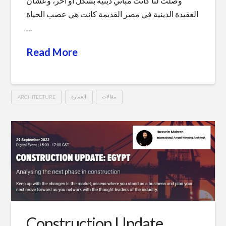
وصلت لنا كانت مباني دينية بشكل أو آخر، وعشان
العقيدة الدينية في مصر القديمة كانت هي عصب الحياة
…
Read More
ARCHITECTURE
العمارة
مقالات
استخدام
Hussein
العمارة
في
التأثير
السياسي
والديني
والوجداني
Construction Update