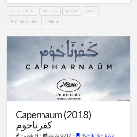
ARCHITECTURE
ARTICLES
DESIGN
INDIA
THE TILES OF INDIA
TRENDS
Architecture
Hussein
and
Design
Trends
in
2019
04.03.2019
Capernaum (2018)
كفرناحوم
HUSSEIN
26/02/2019
MOVIE REVIEWS