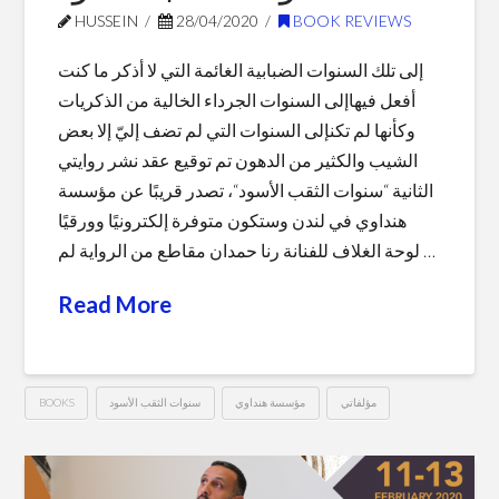
Renewable
HUSSEIN
28/04/2020
BOOK REVIEWS
Energy
إلى تلك السنوات الضبابية الغائمة التي لا أذكر ما كنت
Projects
10.02.2022
أفعل فيهاإلى السنوات الجرداء الخالية من الذكريات
وكأنها لم تكنإلى السنوات التي لم تضف إليّ إلا بعض
الشيب والكثير من الدهون تم توقيع عقد نشر روايتي
الثانية “سنوات الثقب الأسود“، تصدر قريبًا عن مؤسسة
هنداوي في لندن وستكون متوفرة إلكترونيًا وورقيًا
لوحة الغلاف للفنانة رنا حمدان مقاطع من الرواية لم …
Read More
BOOKS
سنوات الثقب الأسود
مؤسسة هنداوي
مؤلفاتي
سنوات
Hussein
الثقب