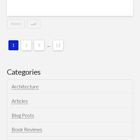
BOOKS
كتب
My
Hussein
Journey
1
2
3
...
12
In
Books
Categories
For
Architecture
2017
12.31.2017
Articles
Blog Posts
Book Reviews