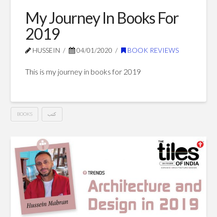
Arab
My Journey In Books For
City
2019
Paradigm
01.24.2020
HUSSEIN
04/01/2020
BOOK REVIEWS
This is my journey in books for 2019
BOOKS
كتب
My
Hussein
Journey
In
Books
For
2019