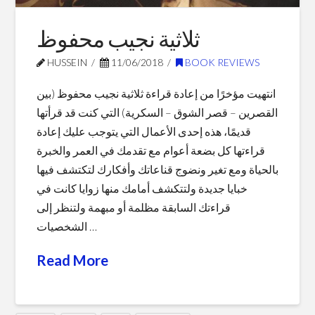
Annual
Gold
ثلاثية نجيب محفوظ
Nugget
HUSSEIN
11/06/2018
BOOK REVIEWS
Awards
06.29.2018
انتهيت مؤخرًا من إعادة قراءة ثلاثية نجيب محفوظ (بين
القصرين – قصر الشوق – السكرية) التي كنت قد قرأتها
قديمًا، هذه إحدى الأعمال التي يتوجب عليك إعادة
قراءتها كل بضعة أعوام مع تقدمك في العمر والخبرة
بالحياة ومع تغير ونضوج قناعاتك وأفكارك لتكتشف فيها
خبايا جديدة ولتتكشف أمامك منها زوايا كانت في
قراءتك السابقة مظلمة أو مبهمة ولتنظر إلى
الشخصيات …
Read More