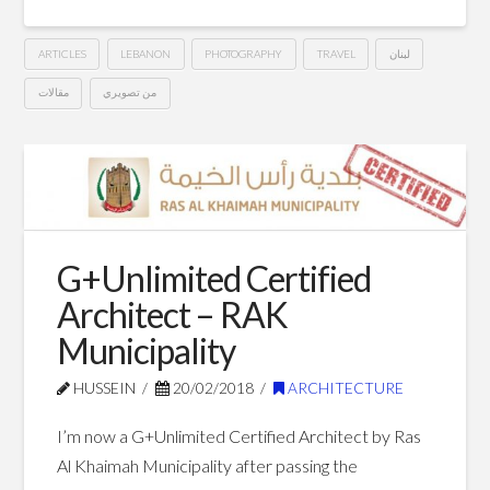
ARTICLES
LEBANON
PHOTOGRAPHY
TRAVEL
لبنان
من تصويري
مقالات
A
Hussein
Glance
On
Lebanon
G+Unlimited Certified
Architect – RAK
03.08.2018
Municipality
HUSSEIN
20/02/2018
ARCHITECTURE
I’m now a G+Unlimited Certified Architect by Ras
Al Khaimah Municipality after passing the